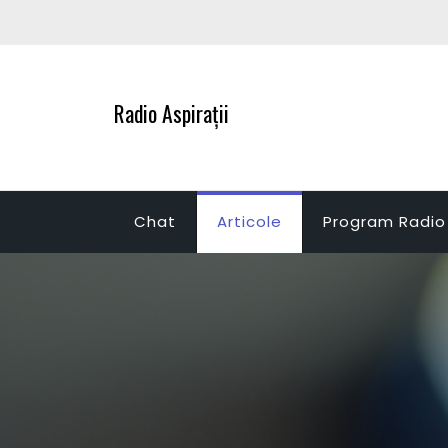
Zum
Inhalt
springen
Radio Aspirații
Chat
Articole
Program Radio