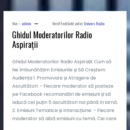
Von –
admin
Veröffentlicht unter
Univers Radio
Veröffentlicht
Ghidul Moderatorilor Radio
am
Aspirații
März
19,
2025
Ghidul Moderatorilor Radio Aspirații: Cum să
Ne Îmbunătățim Emisiunile și Să Creștem
Audiența 1. Promovare și Atragere de
Ascultători: – Fiecare moderator să posteze
pe Facebook recomandări de emisiuni și să
aducă cel puțin 5 ascultători noi până în iarnă.
2. Emisiuni Tematice și Interacțiune: – Fiecare
moderator să aibă emisiuni cu temă. Cei care