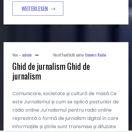
WEITERLESEN
Von –
admin
Veröffentlicht unter
Univers Radio
Veröffentlicht
Ghid de jurnalism Ghid de
am
jurnalism
März
19,
2025
Comunicare, societate și cultură de masă Ce
este Jurnalismul și cum se aplică posturilor de
radio online Jurnalismul pentru radio online
reprezintă o formă de jurnalism digital în care
informațiile și știrile sunt transmise și difuzate