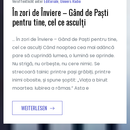
Veröffentlicht unter
Editoriale
,
Univers Radio
am
În zori de Înviere – Gând de Paști
Mai
pentru tine, cel ce asculți
25,
2025
… În zori de Înviere – Gând de Paști pentru tine,
cel ce asculți Când noaptea cea mai adâncă
pare să cuprindă lumea, o lumină se aprinde.
Nu strigă, nu orbește, nu cere nimic. Se
strecoară tainic printre pași grăbiți, printre
inimi obosite, și spune șoptit: „Viața a biruit
moartea. Iubirea a rămas.” Asta e
WEITERLESEN